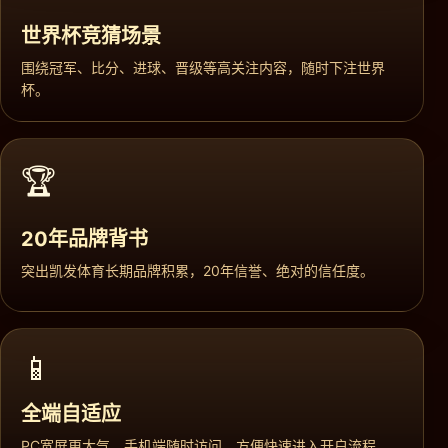
世界杯竞猜场景
围绕冠军、比分、进球、晋级等高关注内容，随时下注世界
杯。
🏆
20年品牌背书
突出凯发体育长期品牌积累，20年信誉、绝对的信任度。
📱
全端自适应
PC宽屏更大气，手机端随时访问，方便快速进入开户流程。