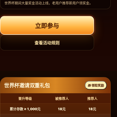
世界杯期间大量奖金活动上线，老用户推荐新用户领奖金。
立即参与
查看活动规则
世界杯邀请双重礼包
🎁 领取奖励
晋升等级
被推荐人
推荐人
累计存款 ≥ 1,000元
18元
18元