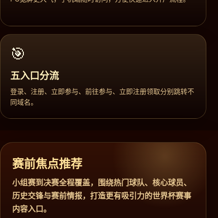
🎯
五入口分流
登录、注册、立即参与、前往参与、立即注册领取分别跳转不
同域名。
赛前焦点推荐
小组赛到决赛全程覆盖，围绕热门球队、核心球员、
历史交锋与赛前情报，打造更有吸引力的世界杯赛事
内容入口。