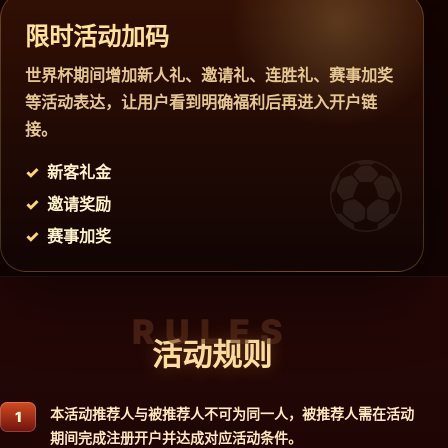
限时活动加码
世界杯期间增加新人礼、邀请礼、连胜礼、赛事加奖
等活动表达，让用户看到明确福利后再进入开户链
接。
新客礼金
邀请奖励
赛事加奖
RULES
活动规则
本活动推荐人与被推荐人不可为同一人，被推荐人需在活动
1
期间完成注册开户并达成对应活动条件。